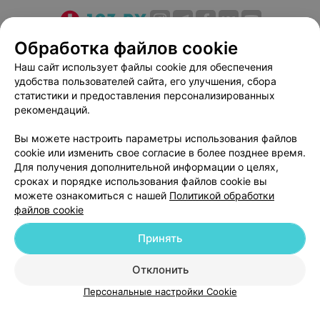
О проекте
Новости проекта
Размещение рекламы
Обработка файлов cookie
Медицинский маркетинг
Публичный договор
Наш сайт использует файлы cookie для обеспечения
удобства пользователей сайта, его улучшения, сбора
Пользовательское соглашение
Способы оплаты
статистики и предоставления персонализированных
Вакансии
Партнеры
рекомендаций.
Написать руководителю 103.by
Вы можете настроить параметры использования файлов
Написать в поддержку
cookie или изменить свое согласие в более позднее время.
Персональные настройки cookie
Для получения дополнительной информации о целях,
сроках и порядке использования файлов cookie вы
Обработка персональных данных
можете ознакомиться с нашей
Политикой обработки
файлов cookie
Принять
Отклонить
ВЫ ВЛАДЕЛЕЦ?
© 2026 ООО «Артокс Лаб», УНП 191700409
| 220012, Республика Беларусь,
Персональные настройки Cookie
г. Минск, улица Толбухина, 2, пом. 16 | help@103.by