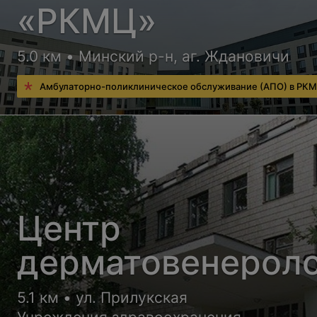
«РКМЦ»
5.0 км • Минский р-н, аг. Ждановичи
Амбулаторно-поликлиническое обслуживание (АПО) в РК
Центр
дерматовенерол
5.1 км • ул. Прилукская