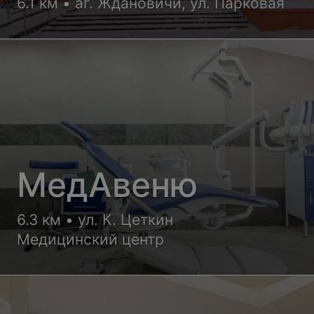
подготовки кадр
6.1 км • аг. Ждановичи, ул. Парковая
Минлесхоза
МедАвеню
6.3 км • ул. К. Цеткин
Медицинский центр