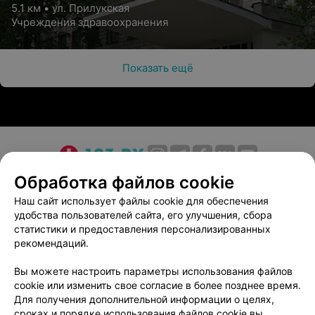
5.1 км • ул. Прилукская
Учреждения здравоохранения
Показать ещё
О проекте
Новости проекта
Размещение рекламы
Обработка файлов cookie
Медицинский маркетинг
Публичный договор
Наш сайт использует файлы cookie для обеспечения
удобства пользователей сайта, его улучшения, сбора
Пользовательское соглашение
Способы оплаты
статистики и предоставления персонализированных
Вакансии
Партнеры
рекомендаций.
Написать руководителю 103.by
Вы можете настроить параметры использования файлов
Написать в поддержку
cookie или изменить свое согласие в более позднее время.
Персональные настройки cookie
Для получения дополнительной информации о целях,
сроках и порядке использования файлов cookie вы
Обработка персональных данных